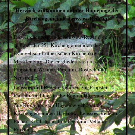
Herzlich willkommen auf der Homepage der
Kirchengemeinde Leussow-Redefin!
Die Kirchengemeinde Leussow-Redefin gehört
zu einer der 251 Kirchengemeinden des
Evangelisch-Lutherischen Kirchenkreises
Mecklenburg. Dieser gliedert sich in die vier
Propsteien Wismar, Parchim, Rostock und
Neustrelitz.
Leussow und Redefin gehören zur Propstei
Parchim und hier in die Region Hagenow.
Zur Kirchenregion Hagenow gehören die
Kirchengemeinden Hagenow, Leussow-Redefin,
Picher, Kirch Jesar, Lübtheen und Vellahn-
Pritzier.