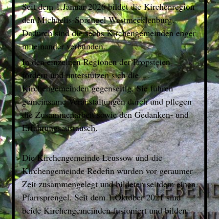
Seit dem 1.Januar 2026 bildet die Kirchenregion
den Michaelis-Sprengel Westmecklenburg.
Dadurch sind die sechs Kirchengemeinden enger
miteinander verbunden.
In den einzelnen Regionen der Propsteien
fördern und unterstützen sich die
Kirchengemeinden gegenseitig. Sie führen
gemeinsame Veranstaltungen durch und pflegen
die Zusammenarbeit sowie den Gedanken- und
Erfahrungsaustausch.
Die Kirchengemeinde Leussow und die
Kirchengemeinde Redefin wurden vor geraumer
Zeit zusammengelegt und bildeten seitdem einen
Pfarrsprengel. Seit dem 1.Oktober 2021 sind
beide Kirchengemeinden fusioniert und bilden