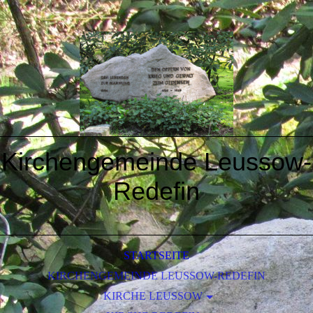
Kirchengemeind
e Leusso
w-
Redefin
STARTSEITE
KIRCHENGEMEINDE LEUSSOW-REDEFIN
KIRCHE LEUSSOW