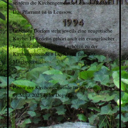
seitdem die Kirchengemeinde Leussow-Redefin.
Das Pfarramt ist in Leussow.
In beiden Dörfern steht jeweils eine neugotische
Kirche. In Redefin gehört auch ein evangelischer
Friedhof dazu. Insgesamt gehören zu der
Kirchengemeinde 8 Dörfer mit fast 700
Mitgliedern.
Pastor der Kirchengemeinde ist seit dem
01.März 2023 Felix Degwitz.