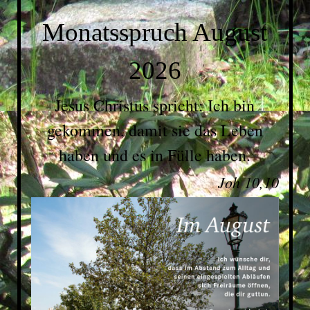
Monatsspruch August
2026
Jesus Christus spricht: Ich bin
gekommen, damit sie das Leben
haben und es in Fülle haben.
Joh 10,10